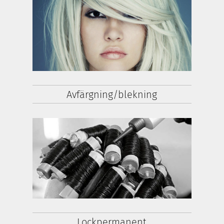
Avfärgning/blekning
Lockpermanent