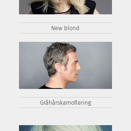
New blond
Gråhårskamoflering